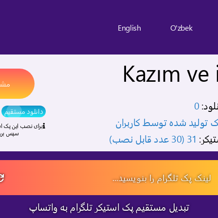
English
O'zbek
Kazım ve 
مشاه
لود:
0
دانلود مستقیم
ک تولید شده توسط کاربران
برای نصب این پک است
سپس بررو
تیکر:
31 (30 عدد قابل نصب)
تبدیل مستقیم پک استیکر تلگرام به واتساپ